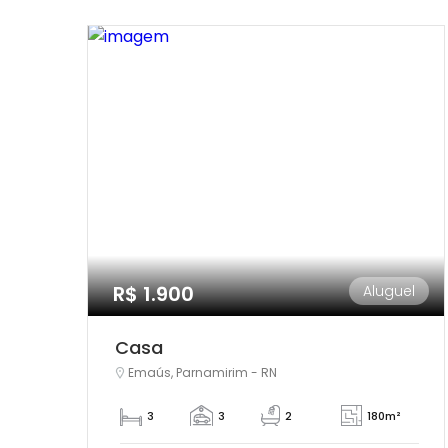
R$ 1.900
Aluguel
Casa
Emaús, Parnamirim - RN
3
3
2
180m²