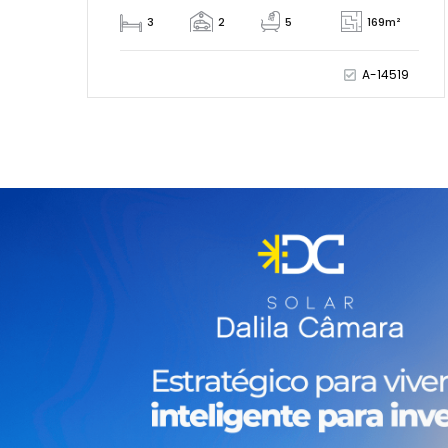
3
2
5
169m²
A-14519