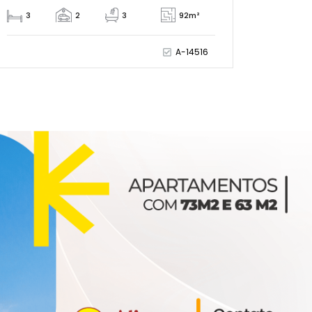
3
2
3
92m²
A-14516