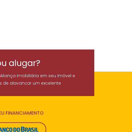
ou alugar?
 Aliança Imobiliária em seu imóvel e
s de alavancar um excelente
SEU FINANCIAMENTO