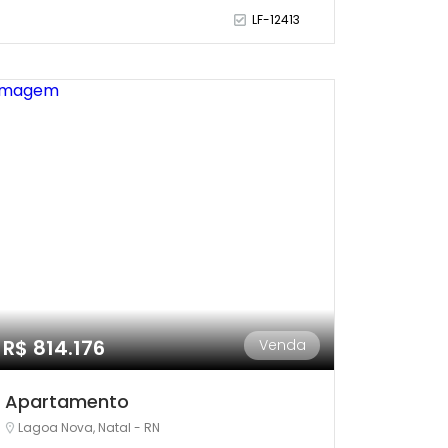
LF-12413
R$ 814.176
Venda
Apartamento
Lagoa Nova, Natal - RN