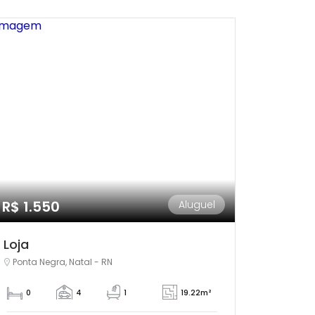
R$ 1.550
Aluguel
Loja
Ponta Negra, Natal - RN
0
4
1
19.22m²