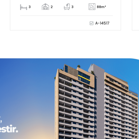
3
2
3
88m²
A-14517