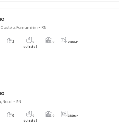
ão
 Castelo, Parnamirim - RN
2
0
0
240M²
SUÍTE(S)
ão
a, Natal - RN
0
0
0
380M²
SUÍTE(S)