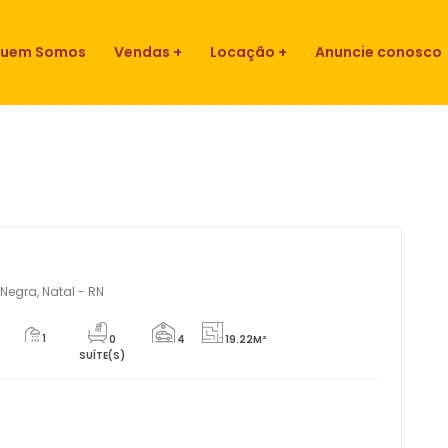
uem Somos
Vendas
Locação
Anuncie conosco
Negra, Natal - RN
1
0
4
19.22M²
SUÍTE(S)