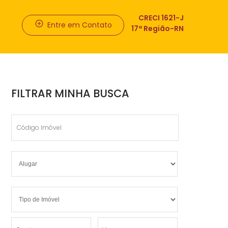
CRECI 1621-J
Entre em Contato
17ª Região-RN
FILTRAR MINHA BUSCA