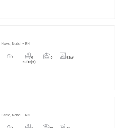
 Nova, Natal - RN
1
0
0
92M²
SUÍTE(S)
 Seca, Natal - RN