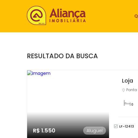
Q
RESULTADO DA BUSCA
Loja
Ponta 
0
LF-12413
R$ 1.550
Aluguel