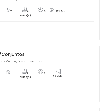
2
0
0
312.5M²
SUÍTE(S)
/Conjuntos
dos Ventos, Parnamirim - RN
1
0
0
43.75M²
SUÍTE(S)