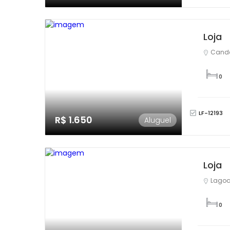
Loja
Candel
0
LF-12193
R$ 1.650
Aluguel
Loja
Lagoa
0