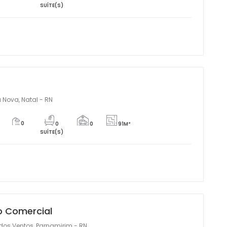
SUÍTE(S)
 Nova, Natal - RN
0
0
0
91M²
SUÍTE(S)
o Comercial
dos Ventos, Parnamirim - RN