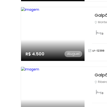
Galp
Monte
0
LF-12399
R$ 4.500
Aluguel
Galp
Ribeir
0