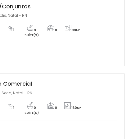
/Conjuntos
olis, Natal - RN
1
0
0
30M²
SUÍTE(S)
o Comercial
 Seca, Natal - RN
1
0
0
160M²
SUÍTE(S)