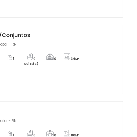
/Conjuntos
Natal - RN
1
0
0
34M²
SUÍTE(S)
Natal - RN
1
0
0
80M²