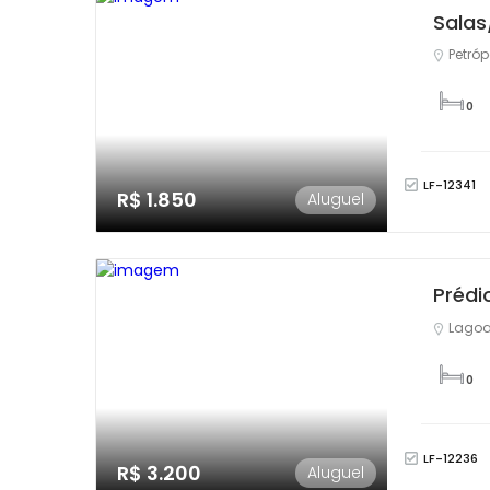
Salas
Petróp
0
LF-12341
R$ 1.850
Aluguel
Prédi
Lagoa
0
LF-12236
R$ 3.200
Aluguel