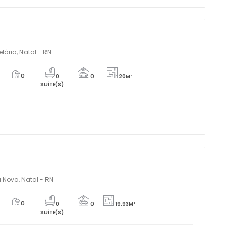
ária, Natal - RN
0
0
0
20M²
SUÍTE(S)
 Nova, Natal - RN
0
0
0
19.93M²
SUÍTE(S)