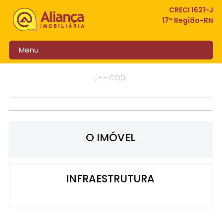
CRECI 1621-J
17ª Região-RN
Menu
, - - COD:
O IMÓVEL
INFRAESTRUTURA