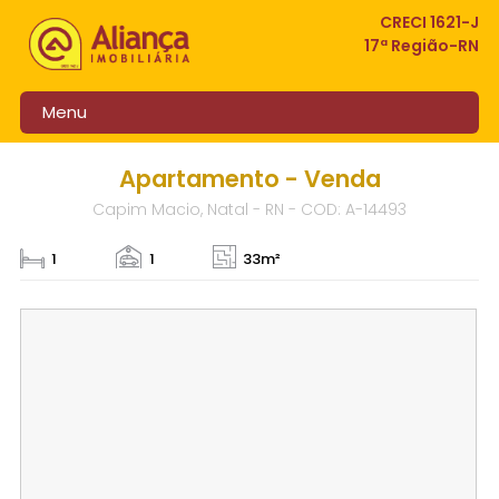
CRECI 1621-J
17ª Região-RN
Menu
Apartamento - Venda
Capim Macio, Natal - RN - COD: A-14493
1
1
33m²