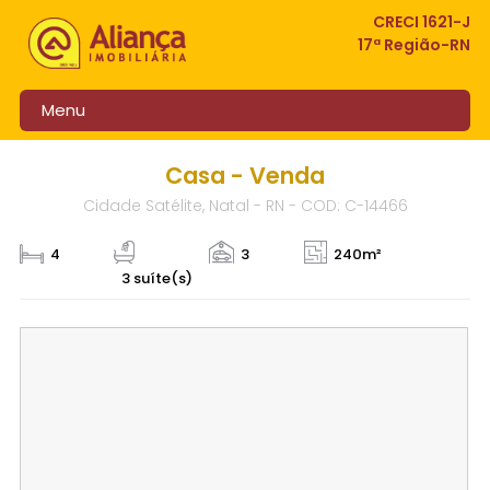
CRECI 1621-J
17ª Região-RN
Menu
Casa - Venda
Cidade Satélite, Natal - RN - COD: C-14466
4
3
240m²
3 suíte(s)