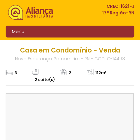
CRECI 1621-J
17ª Região-RN
Menu
Casa em Condomínio - Venda
Nova Esperança, Parnamirim - RN - COD: C-14498
3
2
112m²
2 suíte(s)