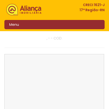
CRECI 1621-J
17ª Região-RN
Menu
, - - COD: