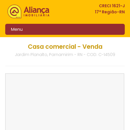
CRECI 1621-J
17ª Região-RN
Menu
Casa comercial - Venda
Jardim Planalto, Parnamirim - RN - COD: C-14509