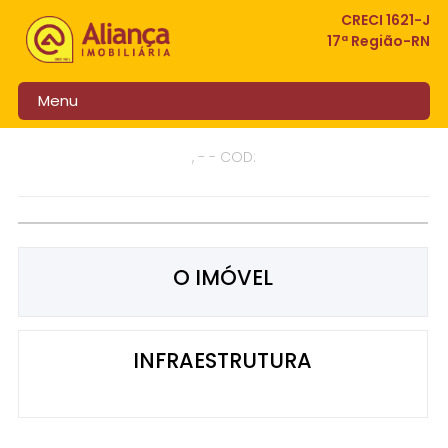
CRECI 1621-J
17ª Região-RN
Menu
, - - COD:
O IMÓVEL
INFRAESTRUTURA