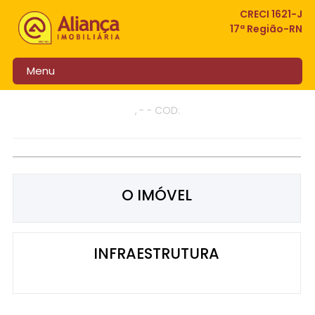
CRECI 1621-J
17ª Região-RN
Menu
, - - COD:
O IMÓVEL
INFRAESTRUTURA