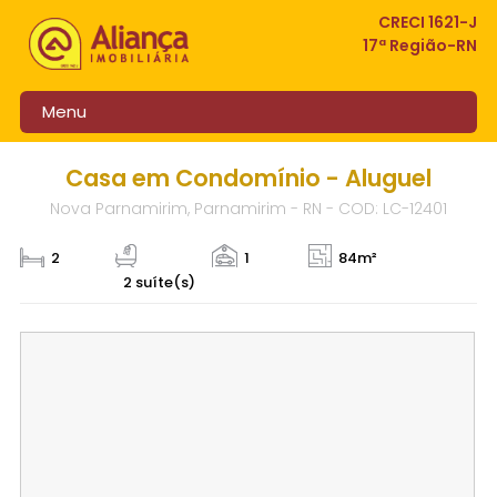
CRECI 1621-J
17ª Região-RN
Menu
Casa em Condomínio - Aluguel
Nova Parnamirim, Parnamirim - RN - COD: LC-12401
2
1
84m²
2 suíte(s)