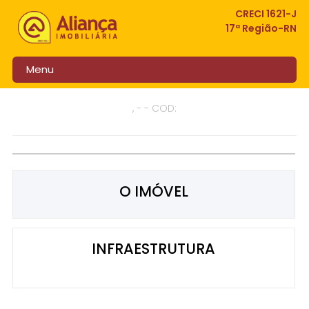
CRECI 1621-J
17ª Região-RN
Menu
, - - COD:
O IMÓVEL
INFRAESTRUTURA