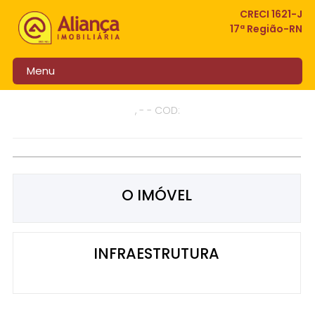
CRECI 1621-J
17ª Região-RN
Menu
, - - COD:
O IMÓVEL
INFRAESTRUTURA