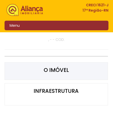
CRECI 1621-J
17ª Região-RN
Menu
, - - COD:
O IMÓVEL
INFRAESTRUTURA