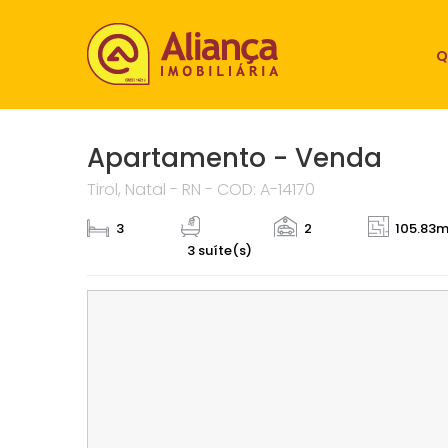
Q
Apartamento - Venda
Tirol, Natal - RN - COD: A-14170
3
2
105.83m
3 suíte(s)