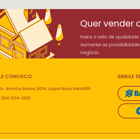
Quer vender 
Insira o selo de qualidade
aumente as possibilidade
negócio
LE CONOSCO
SIMULE 
Av. Amintas Barros, 3054, Lagoa Nova, Natal/RN
(84) 3234-3333