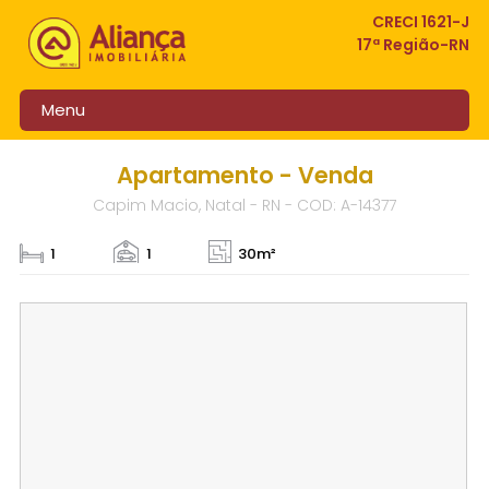
CRECI 1621-J
17ª Região-RN
Menu
Apartamento - Venda
Capim Macio, Natal - RN - COD: A-14377
1
1
30m²