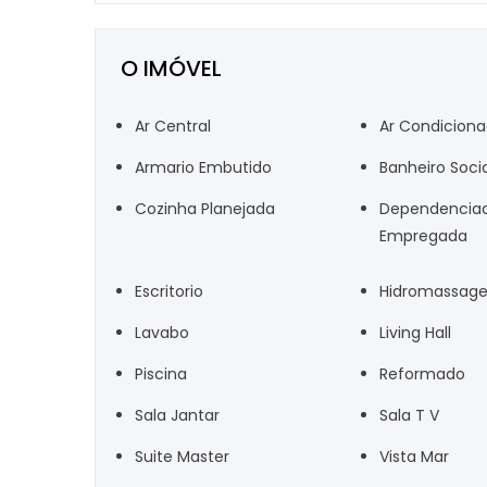
O IMÓVEL
Ar Central
Ar Condicion
Armario Embutido
Banheiro Socia
Cozinha Planejada
Dependencia
Empregada
Escritorio
Hidromassag
Lavabo
Living Hall
Piscina
Reformado
Sala Jantar
Sala T V
Suite Master
Vista Mar