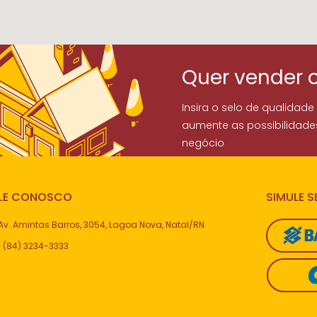
Quer vender 
Insira o selo de qualidade
aumente as possibilidade
negócio
LE CONOSCO
SIMULE 
Av. Amintas Barros, 3054, Lagoa Nova, Natal/RN
(84) 3234-3333