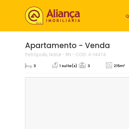
Q
Apartamento - Venda
Petrópolis, Natal - RN - COD: A-14474
3
1 suíte(s)
3
215m²