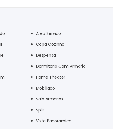
ado
Area Servico
l
Copa Cozinha
de
Despensa
Dormitorio Com Armario
em
Home Theater
Mobiliado
Sala Armarios
Split
Vista Panoramica