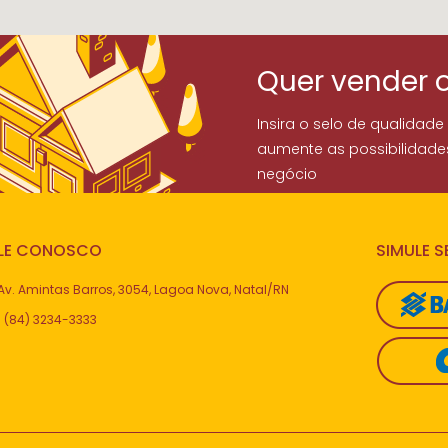
Quer vender 
Insira o selo de qualidade
aumente as possibilidade
negócio
LE CONOSCO
SIMULE 
Av. Amintas Barros, 3054, Lagoa Nova, Natal/RN
(84) 3234-3333