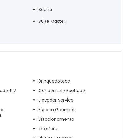
Sauna
Suite Master
Brinquedoteca
hado T V
Condominio Fechado
Elevador Servico
ico
Espaco Gourmet
e
Estacionamento
Interfone