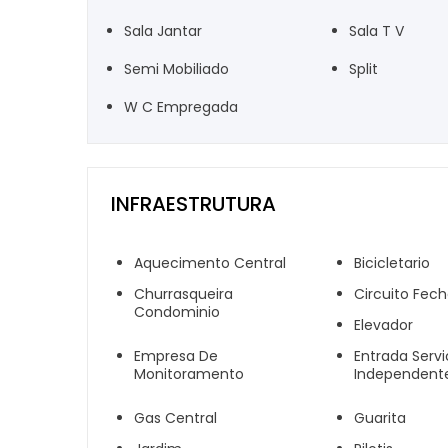
Sala Jantar
Sala T V
Semi Mobiliado
Split
W C Empregada
INFRAESTRUTURA
Aquecimento Central
Bicicletario
Churrasqueira
Circuito Fec
Condominio
Elevador
Empresa De
Entrada Serv
Monitoramento
Independent
Gas Central
Guarita