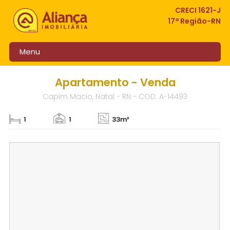
CRECI 1621-J
17ª Região-RN
Menu
Apartamento - Venda
Capim Macio, Natal - RN - COD: A-14493
1
1
33m²