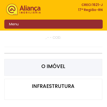
CRECI 1621-J
17ª Região-RN
Menu
, - - COD:
O IMÓVEL
INFRAESTRUTURA