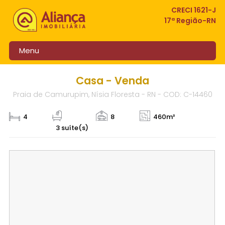
CRECI 1621-J
17ª Região-RN
Menu
Casa - Venda
Praia de Camurupim, Nísia Floresta - RN - COD: C-14460
4
8
460m²
3 suíte(s)