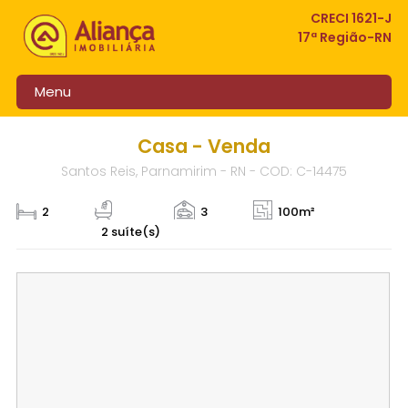
CRECI 1621-J
17ª Região-RN
Menu
Casa - Venda
Santos Reis, Parnamirim - RN - COD: C-14475
2
3
100m²
2 suíte(s)