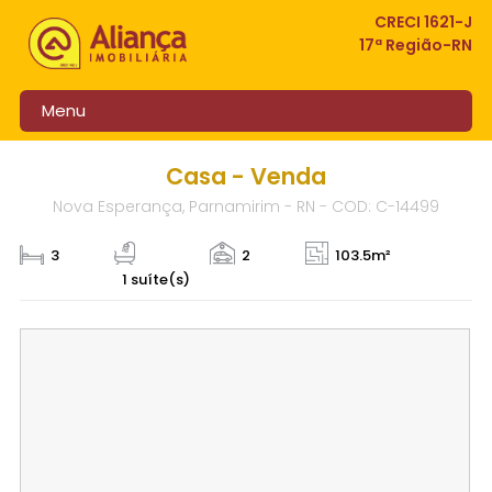
CRECI 1621-J
17ª Região-RN
Menu
Casa - Venda
Nova Esperança, Parnamirim - RN - COD: C-14499
3
2
103.5m²
1 suíte(s)