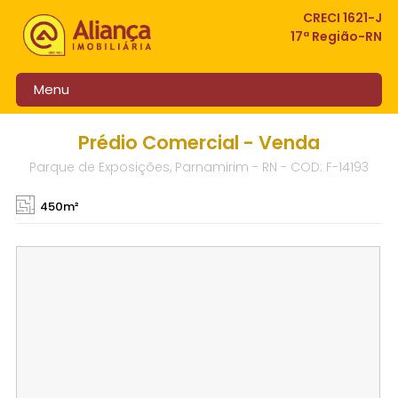
CRECI 1621-J
17ª Região-RN
Menu
Prédio Comercial - Venda
Parque de Exposições, Parnamirim - RN - COD: F-14193
450m²