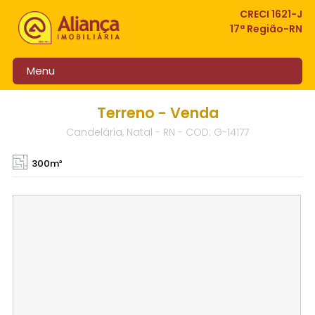
CRECI 1621-J
17ª Região-RN
Menu
Terreno - Venda
Candelária, Natal - RN - COD: G-14177
300m²