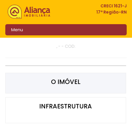
CRECI 1621-J
17ª Região-RN
Menu
, - - COD:
O IMÓVEL
INFRAESTRUTURA