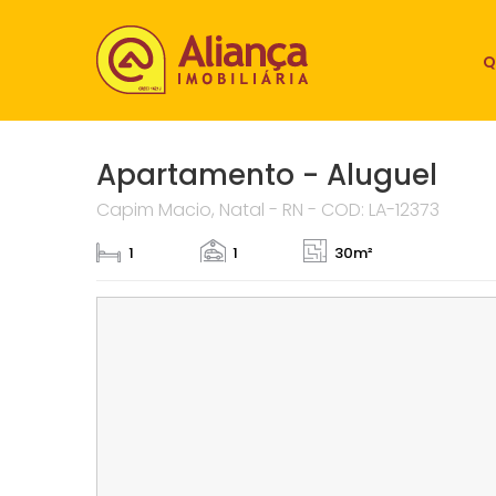
Q
Apartamento - Aluguel
Capim Macio, Natal - RN - COD: LA-12373
1
1
30m²