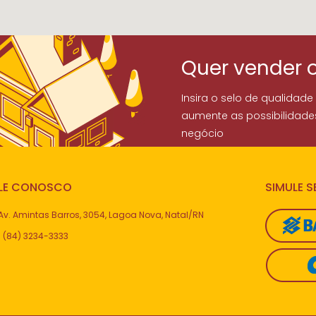
Quer vender 
Insira o selo de qualidade
aumente as possibilidade
negócio
LE CONOSCO
SIMULE 
Av. Amintas Barros, 3054, Lagoa Nova, Natal/RN
(84) 3234-3333