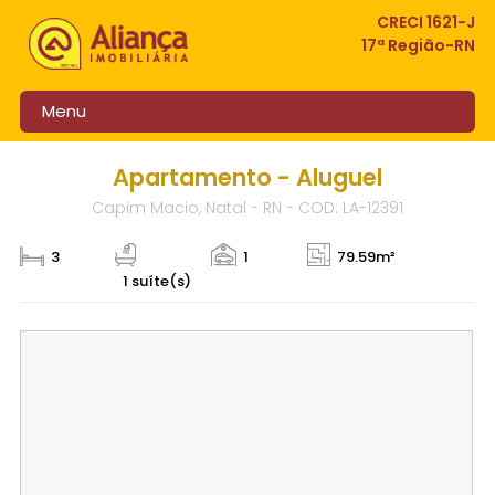
CRECI 1621-J
17ª Região-RN
Menu
Apartamento - Aluguel
Capim Macio, Natal - RN - COD: LA-12391
3
1
79.59m²
1 suíte(s)