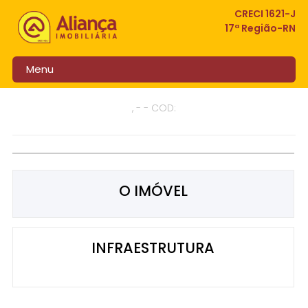
CRECI 1621-J
17ª Região-RN
Menu
, - - COD:
O IMÓVEL
INFRAESTRUTURA