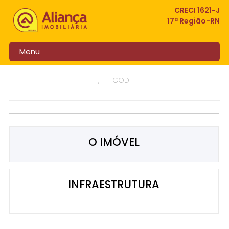
CRECI 1621-J
17ª Região-RN
Menu
, - - COD:
O IMÓVEL
INFRAESTRUTURA