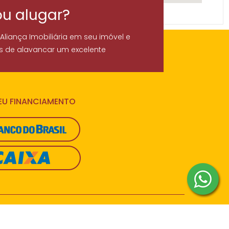
ou alugar?
 Aliança Imobiliária em seu imóvel e
s de alavancar um excelente
SEU FINANCIAMENTO