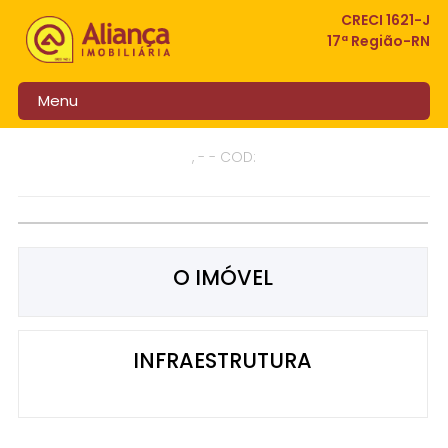
CRECI 1621-J
17ª Região-RN
Menu
, - - COD:
O IMÓVEL
INFRAESTRUTURA