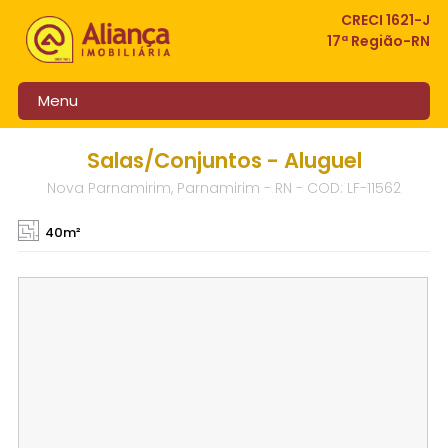
CRECI 1621-J
17ª Região-RN
Menu
Salas/Conjuntos - Aluguel
Nova Parnamirim, Parnamirim - RN - COD: LF-11562
40m²