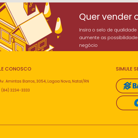
Quer vender 
Insira o selo de qualidade
aumente as possibilidade
negócio
LE CONOSCO
SIMULE 
Av. Amintas Barros, 3054, Lagoa Nova, Natal/RN
(84) 3234-3333