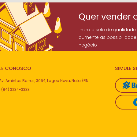
Quer vender 
Insira o selo de qualidade
aumente as possibilidade
negócio
LE CONOSCO
SIMULE 
Av. Amintas Barros, 3054, Lagoa Nova, Natal/RN
(84) 3234-3333