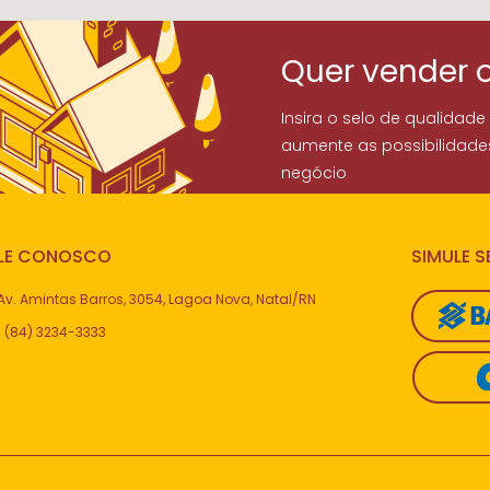
Quer vender 
Insira o selo de qualidade
aumente as possibilidade
negócio
LE CONOSCO
SIMULE 
Av. Amintas Barros, 3054, Lagoa Nova, Natal/RN
(84) 3234-3333