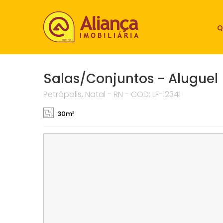
Q
Salas/Conjuntos - Aluguel
Petrópolis, Natal - RN - COD: LF-12341
30m²